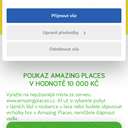
cookies mohou být umístěny službami třetích stran,
Soutěž skončila, děkujeme za účast a gratulujeme
které se objevují na našich stránkách.
výhercům:-)
Přijmout vše
Informace ohledně cookies a Prohlášení o ochraně
osobních údajů naleznete níže.
Upravit předvolby
Prohlášení o cookies
Prohlášení o ochraně osobních údajů
Odmítnout vše
O CO HRAJEME?
POUKAZ AMAZING PLACES
V HODNOTĚ 10 000 KČ
Vyražte na nejúžasnější místa ze serveru
www.amazingplaces.cz. Ať už si vyberete pobyt
v lázních, klid v roubence u lesa nebo budete objevovat
vrcholky hor, s Amazing Places, nemůžete šlápnout
vedle.