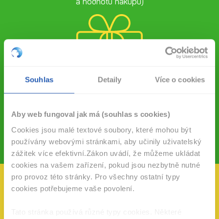
a hodnotu nákupu)
Souhlas
Detaily
Více o cookies
VYHRAJTE
poukaz Amazing Places v hodnotě 10 000 Kč
Aby web fungoval jak má (souhlas s cookies)
Cookies jsou malé textové soubory, které mohou být
Soutěž probíhá na prodejnách Albert od 1. 7. do 31. 7. 2023
používány webovými stránkami, aby učinily uživatelský
zážitek více efektivní.Zákon uvádí, že můžeme ukládat
cookies na vašem zařízení, pokud jsou nezbytně nutné
pro provoz této stránky. Pro všechny ostatní typy
cookies potřebujeme vaše povolení.
REGISTRUJTE SE
Tato stránka používá různé typy cookies. Některé